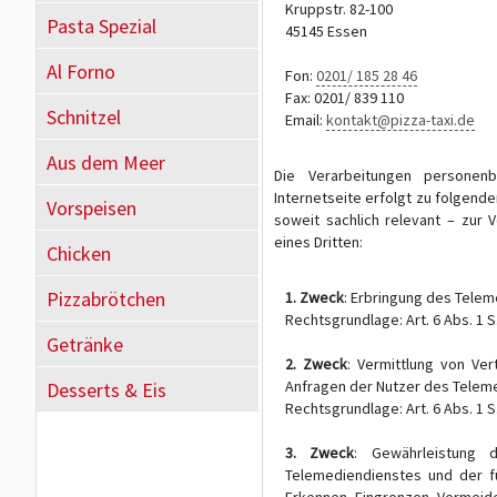
Kruppstr. 82-100
Pasta Spezial
45145 Essen
Al Forno
Fon:
0201/ 185 28 46
Fax: 0201/ 839 110
Schnitzel
Email:
kontakt@pizza-taxi.de
Aus dem Meer
Die Verarbeitungen personen
Internetseite erfolgt zu folgend
Vorspeisen
soweit sachlich relevant – zur 
eines Dritten:
Chicken
Pizzabrötchen
1. Zweck
: Erbringung des Tele
Rechtsgrundlage: Art. 6 Abs. 1 S.
Getränke
2. Zweck
: Vermittlung von Ve
Anfragen der Nutzer des Telem
Desserts & Eis
Rechtsgrundlage: Art. 6 Abs. 1 S.
3. Zweck
: Gewährleistung d
Telemediendienstes und der f