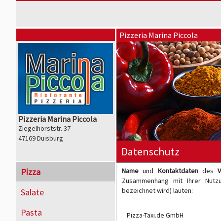
Pizzeria Marina Piccola
Pizzeria Marina Piccola
Ziegelhorststr. 37
47169 Duisburg
Datenschutz
Pizza
Name
und
Kontaktdaten
des
V
Zusammenhang mit Ihrer Nutzun
bezeichnet wird) lauten:
Salate
Pasta
Pizza-Taxi.de GmbH