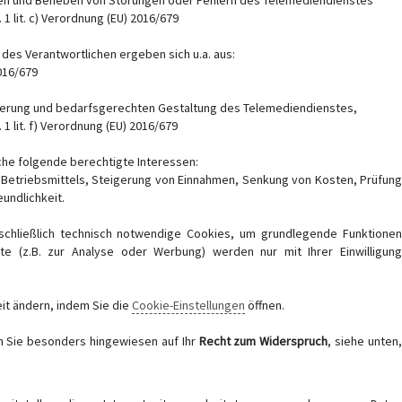
en und Beheben von Störungen oder Fehlern des Telemediendienstes
 1 lit. c) Verordnung (EU) 2016/679
des Verantwortlichen ergeben sich u.a. aus:
2016/679
imierung und bedarfsgerechten Gestaltung des Telemediendienstes,
 1 lit. f) Verordnung (EU) 2016/679
che folgende berechtigte Interessen:
s Betriebsmittels, Steigerung von Einnahmen, Senkung von Kosten, Prüfung
undlichkeit.
chließlich technisch notwendige Cookies, um grundlegende Funktionen
ste (z.B. zur Analyse oder Werbung) werden nur mit Ihrer Einwilligung
it ändern, indem Sie die
Cookie-Einstellungen
öffnen.
 Sie besonders hingewiesen auf Ihr
Recht zum Widerspruch
, siehe unten