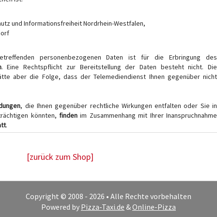
utz und Informationsfreiheit Nordrhein-Westfalen,
dorf
treffenden personenbezogenen Daten ist für die Erbringung de
h
. Eine Rechtspflicht zur Bereitstellung der Daten besteht nicht. Di
hätte aber die Folge, dass der Telemediendienst Ihnen gegenüber nicht
ndungen
, die Ihnen gegenüber rechtliche Wirkungen entfalten oder Sie i
trächtigen könnten,
finden
im Zusammenhang mit Ihrer Inanspruchnahme
att
.
[zurück zum Shop]
Copyright © 2008 - 2026 • Alle Rechte vorbehalten
Powered by
Pizza-Taxi.de
&
Online-Pizza