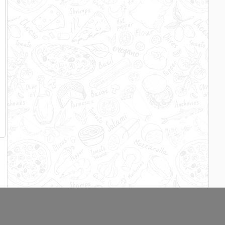
s
e
n