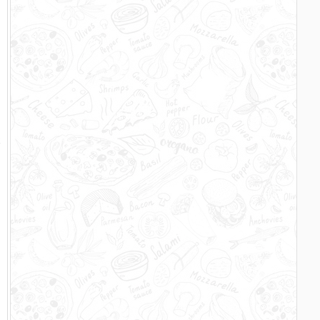
n
n
r
m
n