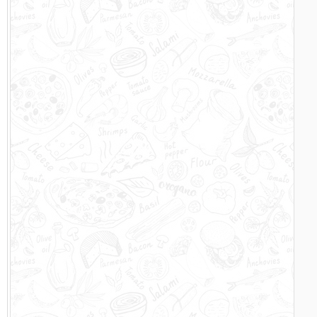
–
r
s