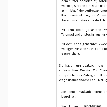
dem Nutzer beendet ist; sofer
werden, werden die Daten über
zum Ablauf der Aufbewahrungsp
Rechtsverteidigung des Verant
Ausschlussfristen erforderlich
Zu dem oben genannten Zwe
Telemediendienstes hinaus für 
Zu dem oben genannten Zweck 
wenigen Minuten nach dem End
gespeichert.
Sie haben grundsätzlich, das h
aufgezählten
Rechte
. Zur Erle
entsprechender Antrag von Ihne
Wege (insbesondere per E-Mail) g
Sie können
Auskunft
seitens de
begehren,
Sie können
Berichtigung
unr